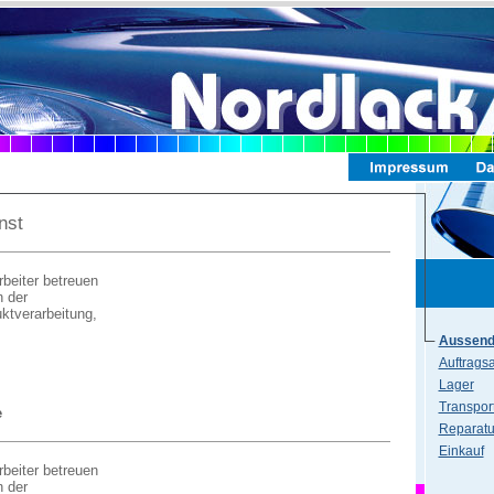
nst
beiter betreuen
n der
ktverarbeitung,
Aussend
Auftrags
Lager
Transpor
e
Reparatu
Einkauf
beiter betreuen
n der