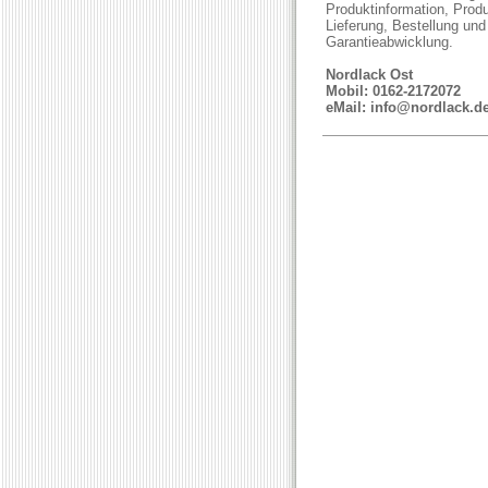
Produktinformation, Produ
Lieferung, Bestellung und
Garantieabwicklung.
Nordlack Ost
Mobil: 0162-2172072
eMail:
info@nordlack.d