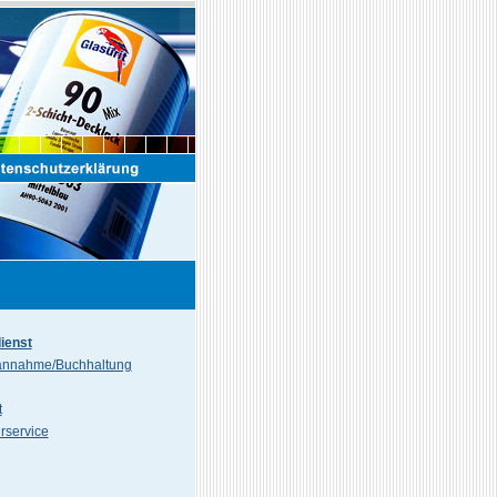
ienst
annahme/Buchhaltung
t
rservice